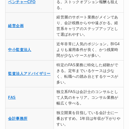
ベンチャーCFO
る。ストックオプション報酬も狙え
る。
経営層のサポート業務がメインであ
り、会計税務からやや遠ざかる。経
経営企画
営系キャリアのステップアップとし
て選ばれやすい。
近年非常に人気のポジション。BIG4
中小監査法人
よりも雇用条件が良く、かつ残業時
間が少ないケースが多い。
特定のFAS業務に特化した経験がで
きる。定年までいるケースは少な
監査法人アドバイザリー
く、転職への踏み台とするケースが
多い。
独立系FASは会計士のコンサルとし
FAS
て人気のキャリア。コンサル業務が
幅広く学べる。
独立開業を目指している会計士に一
会計事務所
番おすすめ。1年目は年収が下がりや
すい。