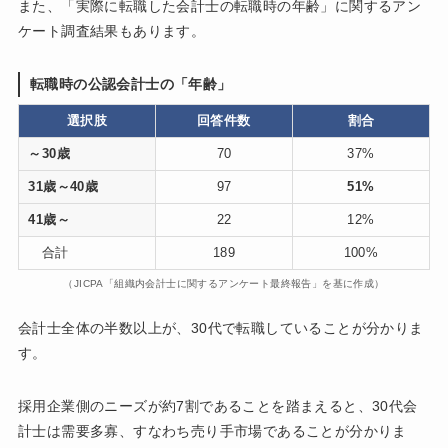
また、「実際に転職した会計士の転職時の年齢」に関するアン
ケート調査結果もあります。
転職時の公認会計士の「年齢」
選択肢
回答件数
割合
～30歳
70
37%
31歳～40歳
97
51%
41歳～
22
12%
合計
189
100%
（JICPA「組織内会計士に関するアンケート最終報告」を基に作成）
会計士全体の半数以上が、30代で転職していることが分かりま
す。
採用企業側のニーズが約7割であることを踏まえると、30代会
計士は需要多寡、すなわち売り手市場であることが分かりま