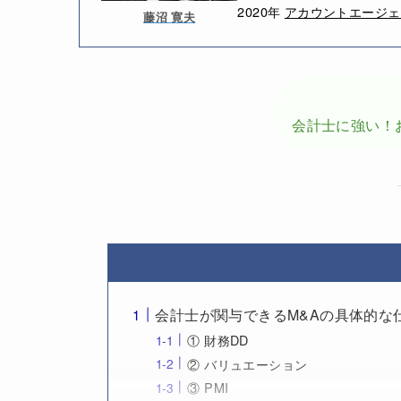
2020年
アカウントエージェ
藤沼 寛夫
会計士に強い！
会計士が関与できるM&Aの具体的な
① 財務DD
② バリュエーション
③ PMI