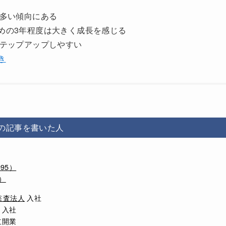
も多い傾向にある
めの3年程度は大きく成長を感じる
ステップアップしやすい
き
の記事を書いた人
95）
）
監査法人
入社
 入社
立開業