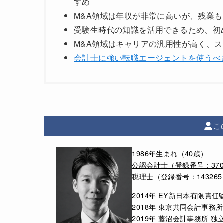
すめ
M&A領域は年収が非常に高いが、残業
受験生時代の知識を活用できるため、初
M&A領域はキャリアの汎用性が高く、
会計士に強い転職エージェントを使うべ
こ
1986年生まれ（40歳）
公認会計士（登録番号：370
税理士（登録番号：143265
2014年
EY新日本有限責任
2018年 東京共同会計事務所
2019年
藤沼会計事務所
独