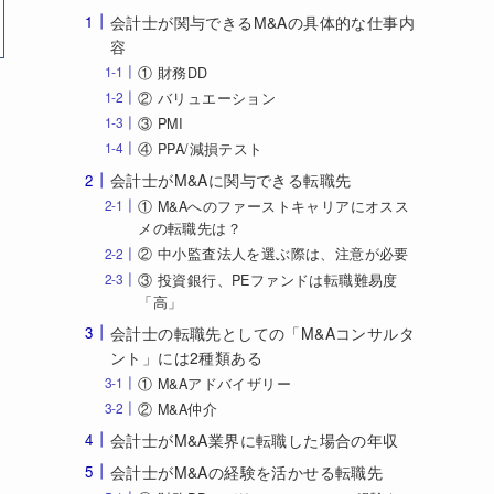
会計士が関与できるM&Aの具体的な仕事内
容
① 財務DD
② バリュエーション
③ PMI
④ PPA/減損テスト
会計士がM&Aに関与できる転職先
① M&Aへのファーストキャリアにオスス
メの転職先は？
② 中小監査法人を選ぶ際は、注意が必要
③ 投資銀行、PEファンドは転職難易度
「高」
会計士の転職先としての「M&Aコンサルタ
ント」には2種類ある
① M&Aアドバイザリー
② M&A仲介
会計士がM&A業界に転職した場合の年収
会計士がM&Aの経験を活かせる転職先