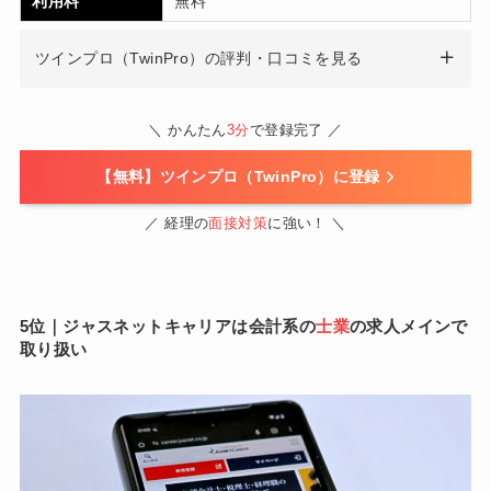
利用料
無料
ツインプロ（TwinPro）の評判・口コミを見る
＼ かんたん
3分
で登録完了 ／
【無料】ツインプロ（TwinPro）に登録
／ 経理の
面接対策
に強い！ ＼
5位｜ジャスネットキャリアは会計系の
士業
の求人メインで
取り扱い