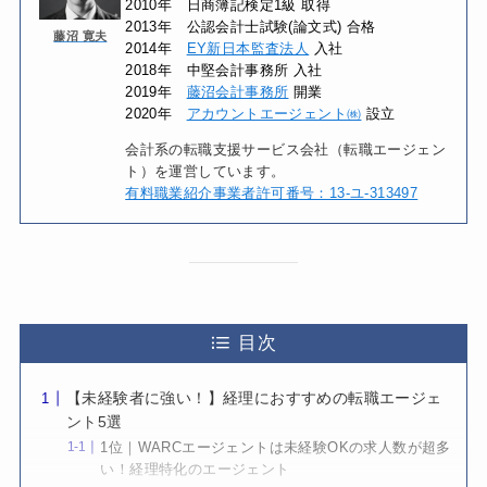
2010年 日商簿記検定1級 取得
2013年 公認会計士試験(論文式) 合格
藤沼 寛夫
2014年
EY新日本監査法人
入社
2018年 中堅会計事務所 入社
2019年
藤沼会計事務所
開業
2020年
アカウントエージェント㈱
設立
会計系の転職支援サービス会社（転職エージェン
ト）を運営しています。
有料職業紹介事業者許可番号：13-ユ-313497
目次
【未経験者に強い！】経理におすすめの転職エージェ
ント5選
1位｜WARCエージェントは未経験OKの求人数が超多
い！経理特化のエージェント