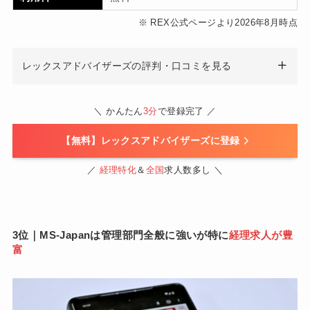
※ REX公式ページより2026年8月時点
レックスアドバイザーズの評判・口コミを見る
＼ かんたん
3分
で登録完了 ／
【無料】レックスアドバイザーズに登録
／
経理特化
＆
全国
求人数多し ＼
3位｜MS-Japanは管理部門全般に強いが特に
経理求人が豊
富