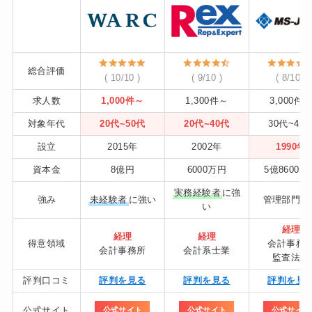
総合評価
( 10/10 )
( 9/10 )
( 8/10 )
求人数
1,000件～
1,300件～
3,000件
対象年代
20代~50代
20代~40代
30代~40
設立
2015年
2002年
1990年
資本金
8億円
6000万円
5億8600万
実務経験者
に強
強み
未経験者
に強い
管理部門全
い
経理
経理
経理
得意領域
会計事務
会計事務所
会計系士業
監査法人
評判口コミ
評判を見る
評判を見る
評判を見
公式サイト
公式サイト
公式サイト
公式サイト