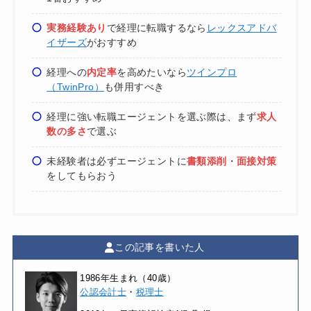
実務経験あり
で経理に転職するなら
レックスアドバ
イザーズ
がおすすめ
経理への
内定率
を高めたいなら
ツインプロ
（TwinPro）
も併用すべき
経理に強い転職エージェントを選ぶ際は、まず
求人
数の多さ
で選ぶ
未経験者は必ずエージェントに
書類添削
・
面接対策
をしてもらおう
この記事を書いた人
1986年生まれ（40歳）
公認会計士
・
税理士