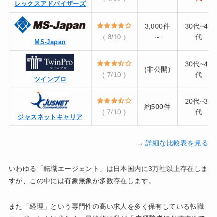
レックスアドバイザーズ
3,000件
30代~40
～
代
（ 8/10 ）
MS-Japan
30代~40
(非公開)
( 7/10 )
代
ツインプロ
20代~30
約500件
( 7/10 )
代
ジャスネットキャリア
→
詳細な比較表を見る
いわゆる「転職エージェント」は日本国内に3万社以上存在しま
すが、この中には有象無象が多数存在します。
また「経理」という専門性の高い求人を多く保有している転職