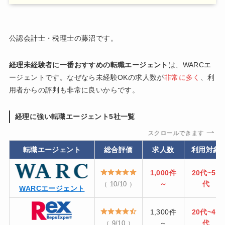
公認会計士・税理士の藤沼です。
経理未経験者に一番おすすめの転職エージェント
は、WARCエ
ージェントです。なぜなら未経験OKの求人数が
非常に多く
、利
用者からの評判も非常に良いからです。
経理に強い転職エージェント5社一覧
スクロールできます
転職エージェント
総合評価
求人数
利用対象
1,000件
20代~50
～
代
（ 10/10 ）
WARCエージェント
1,300件
20代~40
～
代
（ 9/10 ）