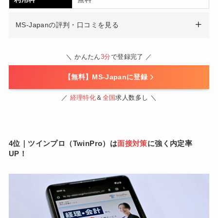
MS-Japanの評判・口コミを見る
＼ かんたん
3分
で登録完了 ／
【無料】MS-Japanに登録
／
経理特化
＆
全国
求人数多し ＼
4位｜ツインプロ（TwinPro）は
面接対策
に強く内定率
UP！