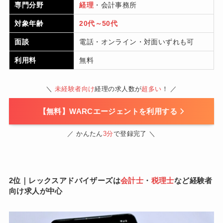
専門分野
経理
・会計事務所
対象年齢
20代～50代
面談
電話・オンライン・対面いずれも可
利用料
無料
＼
未経験者向け
経理の求人数が
超多い
！ ／
【無料】WARCエージェントを利用する
／ かんたん
3分
で登録完了 ＼
2位｜レックスアドバイザーズは
会計士
・
税理士
など経験者
向け求人が中心