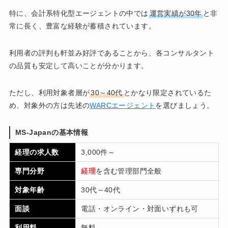
特に、会計系特化型エージェントの中では
運営実績が30年
と非
常に長く、豊富な経験が蓄積されています。
利用者の評判も軒並み好評であることから、各コンサルタント
の品質も安定して高いことが分かります。
ただし、利用対象者層が
30～40代
とかなり限定されているた
め、対象外の方は先述の
WARCエージェント
を選びましょう。
MS-Japanの基本情報
経理の求人数
3,000件～
専門分野
経理
を含む管理部門全般
対象年齢
30代～40代
面談
電話・オンライン・対面いずれも可
利用料
無料