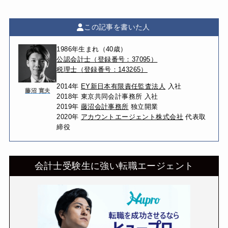
この記事を書いた人
1986年生まれ（40歳）
公認会計士（登録番号：37095）
税理士（登録番号：143265）
2014年
EY新日本有限責任監査法人
入社
藤沼 寛夫
2018年 東京共同会計事務所 入社
2019年
藤沼会計事務所
独立開業
2020年
アカウントエージェント株式会社
代表取
締役
会計士受験生に強い転職エージェント