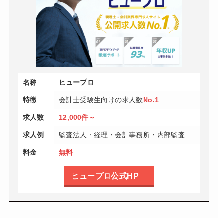
名称
ヒュープロ
特徴
会計士受験生向けの求人数
No.1
求人数
12,000件～
求人例
監査法人・経理・会計事務所・内部監査
料金
無料
ヒュープロ公式HP