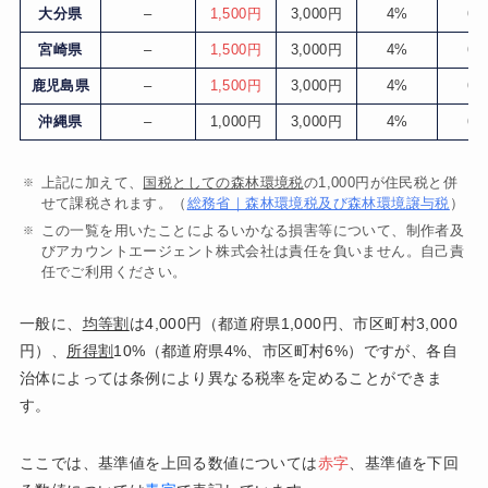
大分県
–
1,500円
3,000円
4%
6
宮崎県
–
1,500円
3,000円
4%
6
鹿児島県
–
1,500円
3,000円
4%
6
沖縄県
–
1,000円
3,000円
4%
6
上記に加えて、
国税としての森林環境税
の1,000円が住民税と併
せて課税されます。（
総務省｜森林環境税及び森林環境譲与税
）
この一覧を用いたことによるいかなる損害等について、制作者及
びアカウントエージェント株式会社は責任を負いません。自己責
任でご利用ください。
一般に、
均等割
は4,000円（都道府県1,000円、市区町村3,000
円）、
所得割
10%（都道府県4%、市区町村6%）ですが、各自
治体によっては条例により異なる税率を定めることができま
す。
ここでは、基準値を上回る数値については
赤字
、基準値を下回