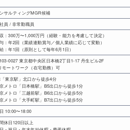
ンサルティングMGR候補
社員 / 非常勤職員
収：300万〜1,000万円（経験・能力を考慮して決定）
与：年2回（業績連動賞与／個人業績に応じて変動）
給：年1回（原則として毎年6月1日）
103-0027 東京都中央区日本橋2丁目1-17 丹生ビル2F
リモートワーク（在宅勤務）可
R「東京駅」北口から徒歩4分
京メトロ「日本橋駅」B5出口から徒歩1分
京メトロ「三越前駅」B6出口から徒歩5分
京メトロ「大手町駅」B7出口から徒歩5分
日 10:00〜18:00
間休日120日以上
日・祝日・年末年始休暇・慶弔休暇