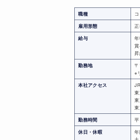
職種
コ
雇用形態
正
給与
年
賞
昇
勤務地
〒
※
本社アクセス
J
東
東
東
勤務時間
平
休日・休暇
年
土