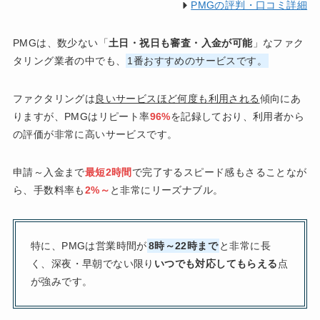
PMGの評判・口コミ詳細
PMGは、数少ない「
土日・祝日も審査・入金が可能
」なファク
タリング業者の中でも、
1番おすすめのサービスです。
ファクタリングは
良いサービスほど何度も利用される
傾向にあ
りますが、PMGはリピート率
96%
を記録しており、利用者から
の評価が非常に高いサービスです。
申請～入金まで
最短2時間
で完了するスピード感もさることなが
ら、手数料率も
2%～
と非常にリーズナブル。
特に、PMGは営業時間が
8時～22時まで
と非常に長
く、深夜・早朝でない限り
いつでも対応してもらえる
点
が強みです。