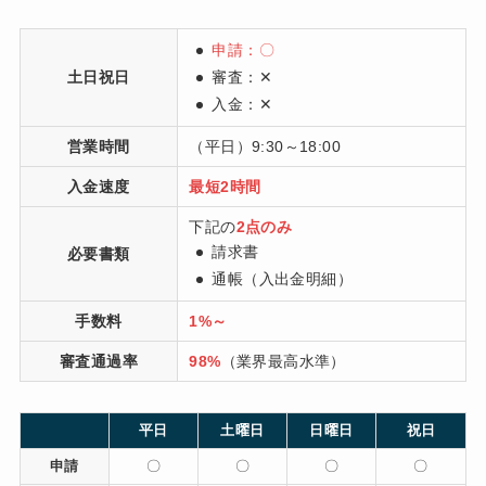
申請：〇
土日祝日
審査：
✕
入金：
✕
営業時間
（平日）9:30～18:00
入金速度
最短2時間
下記の
2点のみ
請求書
必要書類
通帳（入出金明細）
手数料
1%～
審査通過率
98%
（業界最高水準）
平日
土曜日
日曜日
祝日
申請
〇
〇
〇
〇