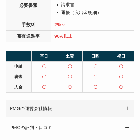
請求書
必要書類
通帳（入出金明細）
手数料
2%～
審査通過率
90%以上
平日
土曜
日曜
祝日
申請
〇
〇
〇
〇
審査
〇
〇
〇
〇
入金
〇
〇
〇
〇
PMGの運営会社情報
PMGの評判・口コミ