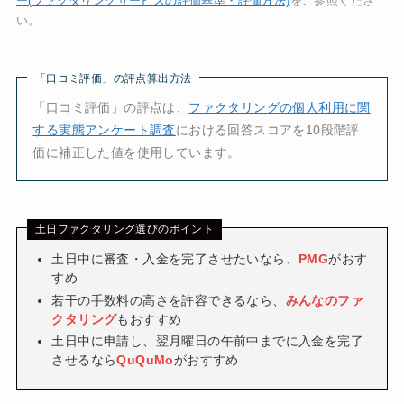
ー(ファクタリングサービスの評価基準・評価方法)
をご参照くださ
い。
「口コミ評価」の評点算出方法
「口コミ評価」の評点は、
ファクタリングの個人利用に関
する実態アンケート調査
における回答スコアを10段階評
価に補正した値を使用しています。
土日ファクタリング選びのポイント
土日中に審査・入金を完了させたいなら、
PMG
がおす
すめ
若干の手数料の高さを許容できるなら、
みんなのファ
クタリング
もおすすめ
土日中に申請し、翌月曜日の午前中までに入金を完了
させるなら
QuQuMo
がおすすめ