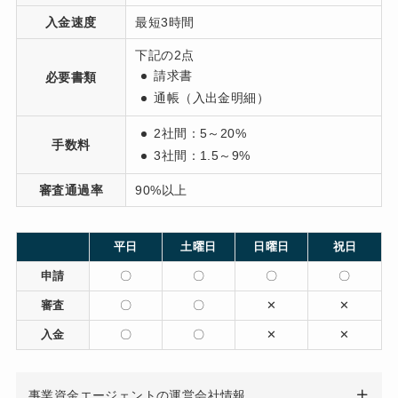
入金速度
最短3時間
下記の2点
請求書
必要書類
通帳（入出金明細）
2社間：5～20%
手数料
3社間：1.5～9%
審査通過率
90%以上
平日
土曜日
日曜日
祝日
申請
〇
〇
〇
〇
審査
〇
〇
✕
✕
入金
〇
〇
✕
✕
事業資金エージェントの運営会社情報