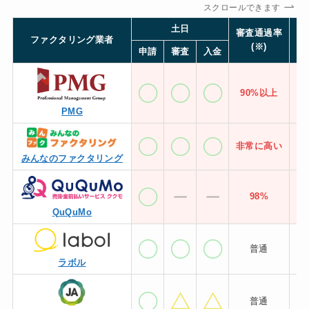
スクロールできます
土日
審査通過率
ファクタリング業者
手
(※)
申請
審査
入金
90%以上
PMG
非常に高い
7
みんなのファクタリング
98%
QuQuMo
普通
ラボル
普通
5