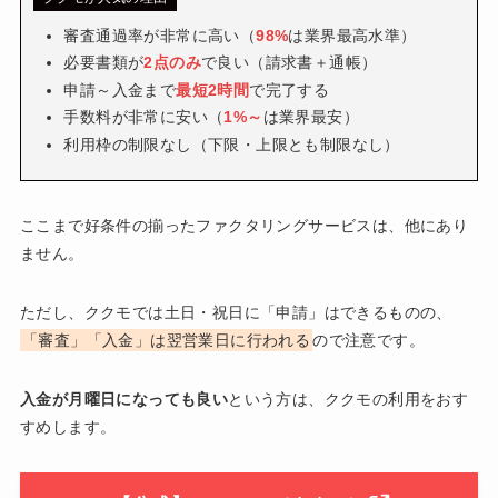
審査通過率が非常に高い（
98%
は業界最高水準）
必要書類が
2点のみ
で良い（請求書＋通帳）
申請～入金まで
最短2時間
で完了する
手数料が非常に安い（
1%～
は業界最安）
利用枠の制限なし（下限・上限とも制限なし）
ここまで好条件の揃ったファクタリングサービスは、他にあり
ません。
ただし、ククモでは土日・祝日に「申請」はできるものの、
「審査」「入金」は翌営業日に行われる
ので注意です。
入金が月曜日になっても良い
という方は、ククモの利用をおす
すめします。