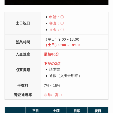
申請：〇
土日祝日
審査：〇
入金：〇
（平日）9:00～18:00
営業時間
（土日）9:00～18:00
入金速度
最短60分
下記の2点
請求書
必要書類
通帳（入出金明細）
手数料
7%～15%
審査通過率
非常に高い
平日
土曜
日曜
祝日