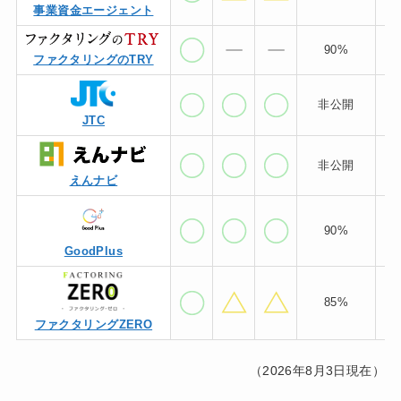
事業資金エージェント
90%
ファクタリングのTRY
非公開
～
JTC
非公開
非
えんナビ
90%
5
GoodPlus
85%
～
ファクタリングZERO
（2026年8月3日現在）