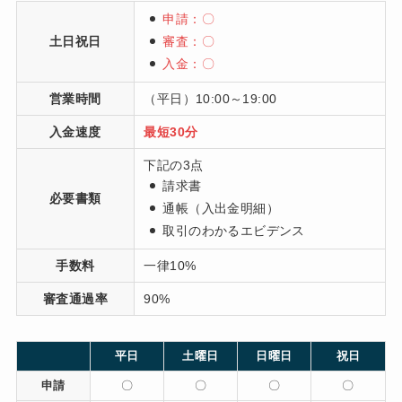
申請：〇
土日祝日
審査：〇
入金：〇
営業時間
（平日）10:00～19:00
入金速度
最短30分
下記の3点
請求書
必要書類
通帳（入出金明細）
取引のわかるエビデンス
手数料
一律10%
審査通過率
90%
平日
土曜日
日曜日
祝日
申請
〇
〇
〇
〇