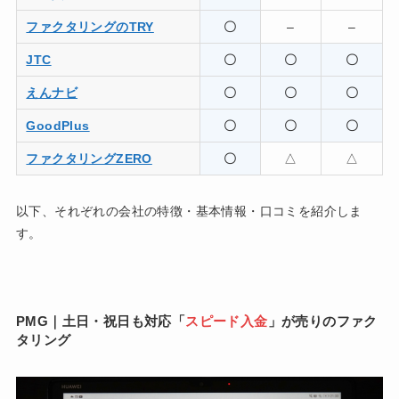
ファクタリングのTRY
〇
–
–
JTC
〇
〇
〇
えんナビ
〇
〇
〇
GoodPlus
〇
〇
〇
ファクタリングZERO
〇
△
△
以下、それぞれの会社の特徴・基本情報・口コミを紹介しま
す。
PMG｜土日・祝日も対応「
スピード入金
」が売りのファク
タリング