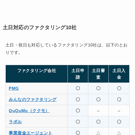
土日対応のファクタリング10社
土日・祝日も対応しているファクタリング10社は、以下のとお
りです。
ファクタリング会社
土日申
土日審
土日入
請
査
金
PMG
〇
〇
〇
みんなのファクタリング
〇
〇
〇
QuQuMo（ククモ）
〇
–
–
ラボル
〇
〇
〇
事業資金エージェント
〇
△
△