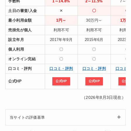
手数料
1～14.8%
2～11.5%
7～1
土日の審査/入金
✕
〇
〇
最小利用金額
1円～
30万円～
1万円
売掛先が個人
利用不可
利用不可
利用
設立年月
2017年年9月
2015年6月
2023
個人利用
〇
〇
〇
オンライン完結
〇
〇
〇
口コミ・評判
口コミ・評判
口コミ・評判
口コミ
公式HP
公式HP
公式HP
公式H
（2026年8月3日現在）
当サイトの評価基準