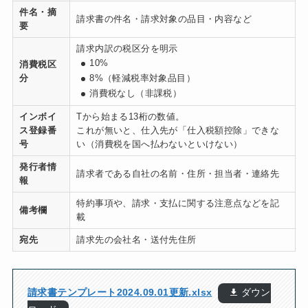
件名・摘
請求書の件名・請求対象の品目・内容など
要
請求内訳の税区分を明示
10%
消費税区
分
8%（軽減税率対象品目）
消費税なし（非課税）
インボイ
Tから始まる13桁の数値。
ス登録番
これが無いと、仕入先が「仕入税額控除」できな
号
い（消費税を国へ払わないといけない）
発行者情
請求者である自社の名前・住所・担当者・連絡先
報
特約事項や、請求・支払に関する注意点などを記
備考欄
載
宛先
請求先の会社名・送付先住所
請求書テンプレート2024.09.01更新.xlsx
ダウン