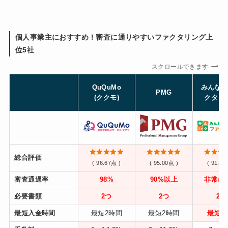
個人事業主におすすめ！審査に通りやすいファクタリング上
位5社
スクロールできます
QuQuMo
みんな
PMG
(ククモ)
クタリ
総合評価
( 96.67点 )
( 95.00点 )
( 91.67
審査通過率
98%
90%以上
非常に
必要書類
2つ
2つ
2つ
最短入金時間
最短2時間
最短2時間
最短6