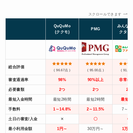
スクロールできます
QuQuMo
みんな
PMG
(ククモ)
クタリ
総合評価
( 96.67点 )
( 95.00点 )
( 91.67
審査通過率
98%
90%以上
非常に
必要書類
2つ
2つ
2つ
最短入金時間
最短2時間
最短2時間
最短6
手数料
1～14.8%
2～11.5%
7～1
土日の審査/入金
✕
〇
〇
最小利用金額
1円～
30万円～
1万円