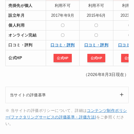
売掛先が個人
利用不可
利用不可
利用
設立年月
2017年年9月
2015年6月
2023
個人利用
〇
〇
〇
オンライン完結
〇
〇
〇
口コミ・評判
口コミ・評判
口コミ・評判
口コミ
公式HP
公式HP
公式HP
公式H
（2026年8月3日現在）
当サイトの評価基準
※ 当サイトの評価ポリシーについて、詳細は
コンテンツ制作ポリシ
ー(ファクタリングサービスの評価基準・評価方法)
をご参照くださ
い。