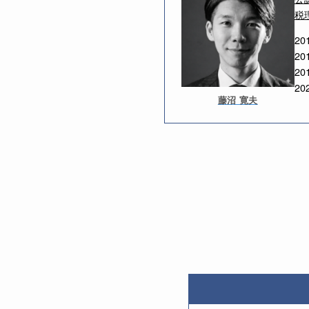
税
20
2
20
20
藤沼 寛夫