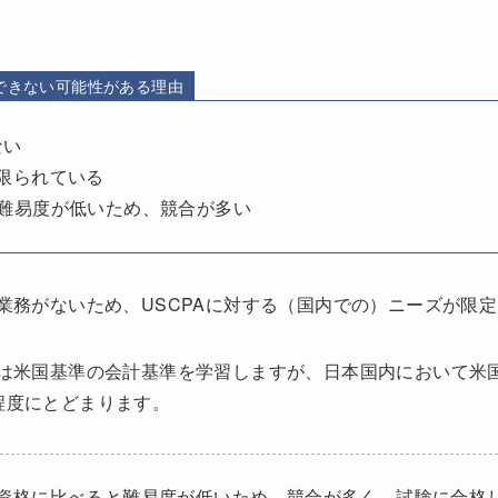
職できない可能性がある理由
ない
が限られている
の難易度が低いため、競合が多い
占業務がないため、USCPAに対する（国内での）ニーズが限
では米国基準の会計基準を学習しますが、日本国内において米
程度にとどまります。
資格に比べると難易度が低いため、競合が多く、試験に合格