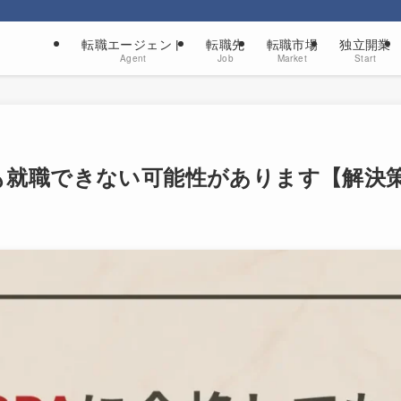
転職エージェント
転職先
転職市場
独立開業
Agent
Job
Market
Start
ても就職できない可能性があります【解決