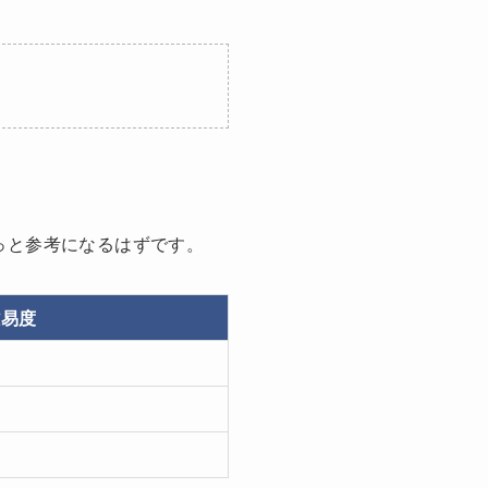
っと参考になるはずです。
難易度
難
難
中