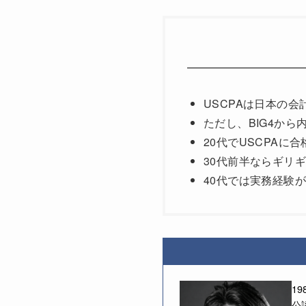
USCPAは日本の
ただし、BIG4か
20代でUSCPAに
30代前半ならギリ
40代では実務経験
1
公