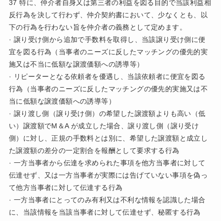
37 特に、仲介者自身又は第三者の利益を図る目的で当該利益相
反行為を決して行わず、仲介契約書において、少なくとも、以
下の行為を行わない旨を仲介者の義務として定めます。
· 譲り受け側から追加で手数料を取得し、当該譲り受け側に便
宜を図る行為（当事者のニーズに反したマッチングの優先的実
施又は不当に低額な譲渡価額への誘導等）
· リピーターとなる依頼者を優遇し、当該依頼者に便宜を図る
行為（当事者のニーズに反したマッチングの優先的実施又は不
当に低額な譲渡価額への誘導等）
· 譲り渡し側（譲り受け側）の希望した譲渡額よりも高い（低
い）譲渡額でM＆A が成立した場合、譲り渡し側（譲り受け
側）に対し、正規の手数料とは別に、希望した譲渡額と成立し
た譲渡額の差分の一定割合を報酬として要求する行為
· 一方当事者から伝達を求められた事項を他方当事者に対して
伝達せず、又は一方当事者が実際には告げていない事項を偽っ
て他方当事者に対して伝達する行為
· 一方当事者にとってのみ有利又は不利な情報を認識した場合
に、当該情報を当該当事者に対して伝達せず、秘匿する行為