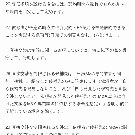
26 専任条項を設ける場合には、契約期間を最長でも６か月～１
年以内を目安として定めます。
27 依頼者が任意の時点で仲介契約・FA契約を中途解約できる
ことを明記する条項等(口頭での明言も含む。)を設けます。
直接交渉の制限に関する条項については、特に以下の点を遵
守して、行動します。
28 直接交渉が制限される候補先は、当該M&A専門業者が関
与・接触し、紹介した候補先のみに限定します（依頼者が「自
ら候補先を発見しないこと」及び「自ら発見した候補先と直接
交渉しないこと（依頼者が発見した候補先との M&A 成立に向
けた支援をM&A 専門業者に依頼する場合を想定）」を明示的に
了解している場合を除く。）。
29 直接交渉が制限される交渉は、依頼者と候補先の M&A に関
する目的で行われるものに限定します。