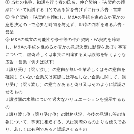
① 当社の名称、勧誘を行う者の氏名、仲介契約・FA 契約の締
結について勧誘する目的である旨を告げずに行う広告・営業
② 仲介契約・FA契約を締結し、M&Aの手続を進めるか否かの
意思決定の上で必要な時間を与えず、即時の判断を迫る広告・
営業
③ M&Aの成立の可能性や条件等の仲介契約・FA契約を締結
し、M&Aの手続を進めるか否かの意思決定に影響を及ぼす事項
について、虚偽若しくは事実に相違する又は誤認を招くような
広告・営業（例えば以下）
 譲り受け（譲り渡し）の意向が無い企業若しくはその意向を
確認していない企業又は実際には存在しない企業に関して、譲
り受け（譲り渡し）の意向があると偽り又はそのように誤認さ
せるもの
 譲渡額の水準について過大なバリュエーションを提示するも
の
 譲り渡し側（譲り受け側）の財務状況、今後の見通し等の情
報について、事実に相違する、又は実際のものよりも優良であ
り、若しくは有利であると誤認させるもの