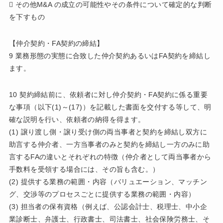
 その他M&A の成立の可能性やその条件について確定的な判断
を下すもの
【仲介契約・FA契約の締結】
9 業務形態の実態に合致した仲介契約あるいはFA契約を締結し
ます。
10 契約締結前に、依頼者に対し仲介契約・FA契約に係る重要
な事項（以下(1)～(17)）を記載した書面を交付する等して、明
確な説明を行い、依頼者の納得を得ます。
(1) 譲り渡し側・譲り受け側の両当事者と契約を締結し双方に
助言する仲介者、一方当事者のみと契約を締結し一方のみに助
言するFAの違いとそれぞれの特徴（仲介者として両当事者から
手数料を受領する場合には、その旨も含む。）
(2) 提供する業務の範囲・内容（バリュエーション、マッチン
グ、交渉等のプロセスごとに提供する業務の範囲・内容）
(3) 担当者の保有資格（例えば、公認会計士、税理士、中小企
業診断士、弁護士、行政書士、司法書士、社会保険労務士、そ