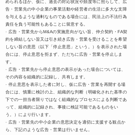
められるほか、仮に、過去の対応状況や頻度等に照らして、広
告・営業先の中小企業の事業活動や経営者の生活に多大な支障
を与えるような過剰なものである場合には、民法上の不法行為
責任を負う可能性もあることに留意する。
· 広告・営業先からM&Aの実施意向がない旨、仲介契約・FA契
約を締結しない旨又は引き続き広告・営業を受けることを希望
しない旨の意思（以下「停止意思」という。）を表示された場
合には、停止意思を拒まず、ただちに広告・営業を停止しま
す。
· 広告・営業先から停止意思の表示があった場合については、
その内容を組織的に記録し、共有します。
· 停止意思を表示した者に対し、仮に広告・営業を再開する場
合には、慎重に検討の上、組織的な判断（明確化された基準の
下での一担当者限りではなく組織的なプロセスによる判断であ
って、組織的に記録され、事後に検証可能であるものをい
う。）により行います。
· 広告・営業先の中小企業の意思決定を適切に支援する観点か
ら、下記のような広告・営業は行いません。