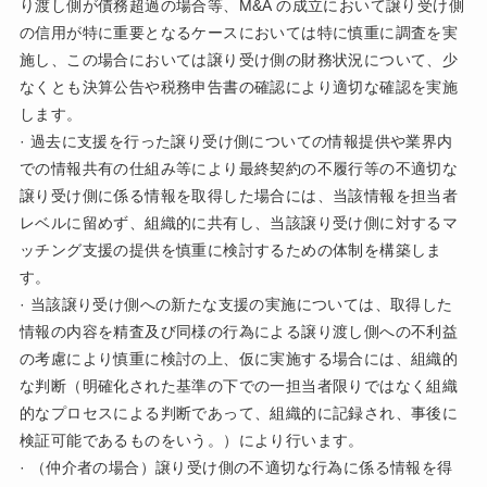
り渡し側が債務超過の場合等、M&A の成立において譲り受け側
の信用が特に重要となるケースにおいては特に慎重に調査を実
施し、この場合においては譲り受け側の財務状況について、少
なくとも決算公告や税務申告書の確認により適切な確認を実施
します。
· 過去に支援を行った譲り受け側についての情報提供や業界内
での情報共有の仕組み等により最終契約の不履行等の不適切な
譲り受け側に係る情報を取得した場合には、当該情報を担当者
レベルに留めず、組織的に共有し、当該譲り受け側に対するマ
ッチング支援の提供を慎重に検討するための体制を構築しま
す。
· 当該譲り受け側への新たな支援の実施については、取得した
情報の内容を精査及び同様の行為による譲り渡し側への不利益
の考慮により慎重に検討の上、仮に実施する場合には、組織的
な判断（明確化された基準の下での一担当者限りではなく組織
的なプロセスによる判断であって、組織的に記録され、事後に
検証可能であるものをいう。）により行います。
· （仲介者の場合）譲り受け側の不適切な行為に係る情報を得