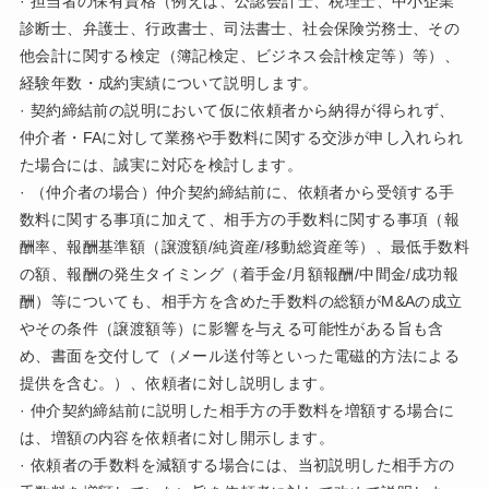
· 担当者の保有資格（例えば、公認会計士、税理士、中小企業
診断士、弁護士、行政書士、司法書士、社会保険労務士、その
他会計に関する検定（簿記検定、ビジネス会計検定等）等）、
経験年数・成約実績について説明します。
· 契約締結前の説明において仮に依頼者から納得が得られず、
仲介者・FAに対して業務や手数料に関する交渉が申し入れられ
た場合には、誠実に対応を検討します。
· （仲介者の場合）仲介契約締結前に、依頼者から受領する手
数料に関する事項に加えて、相手方の手数料に関する事項（報
酬率、報酬基準額（譲渡額/純資産/移動総資産等）、最低手数料
の額、報酬の発生タイミング（着手金/月額報酬/中間金/成功報
酬）等についても、相手方を含めた手数料の総額がM&Aの成立
やその条件（譲渡額等）に影響を与える可能性がある旨も含
め、書面を交付して（メール送付等といった電磁的方法による
提供を含む。）、依頼者に対し説明します。
· 仲介契約締結前に説明した相手方の手数料を増額する場合に
は、増額の内容を依頼者に対し開示します。
· 依頼者の手数料を減額する場合には、当初説明した相手方の