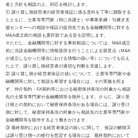
者と方針を相談の上、対応を検討します。
① 譲り渡し側経営者の経営者保証に係る意向を丁寧に聴取する
とともに、士業等専門家（特に弁護士）や事業承継・引継ぎ支
援センターへの相談や保証の提供先である金融機関等に対する
M&A成立前の相談も選択肢である旨を説明します。
※ただし、金融機関等に対する事前相談については、M&A成立
前に当該金融機関等に情報提供を行うことによる留意点（M&A
が成立しなかった場合における情報の扱い等）についても伝え
た上で、譲り渡し側経営者の適切な判断を支援します。
② 譲り渡し側が経営者保証の扱いについて、士業等専門家や金
融機関等に対して相談を希望する場合には、その実施を拒ま
ず、仲介契約・FA契約等における秘密保持条項の対象から相談
先の士業等専門家や金融機関等を除外します。さらに、譲り受
け側との契約において秘密保持条項がある場合には、譲り受け
側に対して、秘密保持条項の対象から相談先の士業等専門家や
金融機関等を除外するよう働きかけます。
③ 最終契約における経営者保証の扱いに関して、保証の解除又
は譲り受け側への移行を想定する場合には、最終契約において