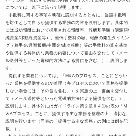
については、以下に沿って説明します。
· 手数料に関する事項を明確に説明するとともに、当該手数料
を対価として自らが提供する業務の内容を説明します。具体的
には成功報酬において採用される報酬率、報酬基準額（譲渡額/
純資産/移動総資産等）、最低手数料の額、報酬の発生タイミン
グ（着手金/月額報酬/中間金/成功報酬）等の手数料の算定基準
や提供する具体的な業務の内容について書面を交付して（メー
ル送付等といった電磁的方法による提供を含む。）、説明しま
す。
· 提供する業務については、「M&Aのプロセス」ごとにどうい
った業務を提供するのか整理（各プロセスにおいて業務を提供
しない場合には、その旨も含む。）を実施の上、書面を交付し
て（メール送付等といった電磁的方法による提供を含む。）、
説明します。具体的にはガイドライン第２章Ⅱ４①の表の「M
＆Aプロセス」ごとに、提供する主な業務を整理の上、適切な
説明を行います（同表の「提供する主な業務」の列には例を記
載。）。