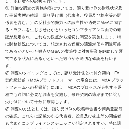
し、依頼者への説明を行います。
① 詳細な調査の実施内容については、譲り受け側の財務状況及
び事業実態の確認、譲り受け側（代表者、役員及び株主等の関
係者を含む。）の反社会的勢力への該当性や過去にM&Aに関す
るトラブルを生じさせたかといったコンプライアンス面での確
認が想定され、これらの観点から適切に調査を実施します。特
に財務状況については、想定される程度の譲渡対価を調達可能
であるかといった観点やM&A の実施後に対象事業を継続して運
営できる状況にあるかといった観点から適切な確認を行いま
す。
② 調査のタイミングとしては、譲り受け側との仲介契約・FA
契約締結前（M&Aプラットフォーマーの場合には、M&A プラッ
トフォームへの登録前）に加え、M&Aのプロセスが進捗する過
程でも適切に必要な調査を実施し、最終契約の締結までに譲り
受け側について十分に確認します。
③ 調査の方法としては、譲り受け側の税務申告書や商業登記簿
の確認、これらに記載のある代表者、役員及び株主等の関係者
も含めたコンプライアンスチェックが想定されますが、特に譲