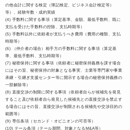
の他会計に関する検定（簿記検定、ビジネス会計検定等）
等）、経験年数・成約実績
(4) 手数料に関する事項（算定基準、金額、最低手数料、既に
支払を受けた手数料の控除、支払時期等）
(5) 手数料以外に依頼者が支払うべき費用（費用の種類、支払
時期等）
(6) （仲介者の場合）相手方の手数料に関する事項（算定基
準、最低手数料、支払時期等）
(7) 秘密保持に関する事項（依頼者に秘密保持義務を課す場合
にはその旨、秘密保持の対象となる事実、士業等専門家や事業
承継・引継ぎ支援センター等に開示する場合の秘密保持義務の
一部解除等）
(8) 直接交渉の制限に関する事項（依頼者自らが候補先を発見
すること及び依頼者自ら発見した候補先との直接交渉を禁止す
る場合にはその旨、直接交渉が制限される候補先や交渉目的の
範囲等）
(9) 専任条項（セカンド・オピニオンの可否等）
(10) テール条項（テール期間、対象となるM&A等）