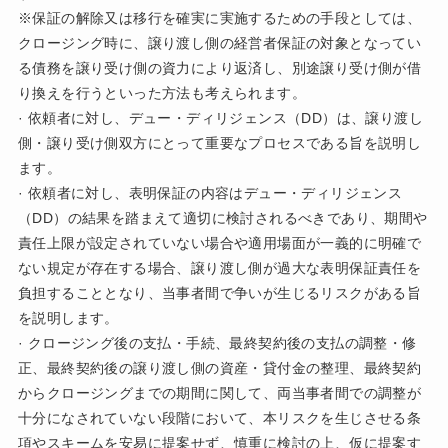
※保証の解除又は移行を確実に実施するための手段としては、
クロージング時に、譲り渡し側の経営者保証の対象となってい
る債務を譲り受け側の資力により返済し、別途譲り受け側が借
り換えを行うといった方法も考えられます。
· 依頼者に対し、デュー・ディリジェンス（DD）は、譲り渡し
側・譲り受け側双方にとって重要なプロセスである旨を説明し
ます。
· 依頼者に対し、表明保証の内容はデュー・ディリジェンス
（DD）の結果を踏まえて適切に検討されるべきであり、期間や
責任上限が設定されていない場合や適用場面が一義的に明確で
ない規定が存在する場合、譲り渡し側が過大な表明保証責任を
負担することとなり、当事者間で争いが生じるリスクがある旨
を説明します。
· クロージング後の支払・手続、最終契約後の支払の調整・修
正、最終契約後の譲り渡し側の資産・貸付金の整理、最終契約
からクロージングまでの期間に関して、両当事者間での調整が
十分になされていない段階において、本リスクを生じさせる条
項やスキームを安易に提案せず、慎重に検討の上、仮に提案す