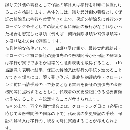
譲り受け側の義務として保証の解除又は移行を明確に位置付け
ることを検討します。具体的には、譲り受け側の義務として保
証の解除又は移行を位置付けた上で、保証の解除又は移行のク
ロージング条件としての設定や仮に保証の移行がなされなかっ
た場合を想定した条項（例えば、契約解除条項や補償条項等）
を盛り込む方向で調整します。
※具体的な条件として、（a)譲り受け側が、最終契約締結後・
クロージング前に保証の提供先の金融機関等から保証の解除又
は移行が実行できるか組織的な意向表明を取得すること、（b)
当該意向表明の結果、保証の解除又は移行の手続を進めること
ができる場合には、譲り受け側が、最終契約締結後・クロージ
ング前に当該手続の上で必要となる書面を保証の提供先の金融
機関等に提出するとともに、代表者の変更登記に係る必要書類
の作成すること、を設定することが考えられます。
※その上で、万全を期す場合には、クロージング日に（必要に
応じて金融機関等の同席の下で）代表者の変更登記の手続、保
証の解除又は移行の手続を同時に実施することが考えられま
す。