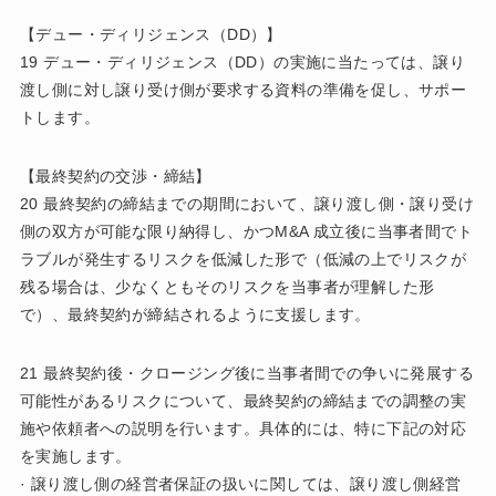
【デュー・ディリジェンス（DD）】
19 デュー・ディリジェンス（DD）の実施に当たっては、譲り
渡し側に対し譲り受け側が要求する資料の準備を促し、サポー
トします。
【最終契約の交渉・締結】
20 最終契約の締結までの期間において、譲り渡し側・譲り受け
側の双方が可能な限り納得し、かつM&A 成立後に当事者間でト
ラブルが発生するリスクを低減した形で（低減の上でリスクが
残る場合は、少なくともそのリスクを当事者が理解した形
で）、最終契約が締結されるように支援します。
21 最終契約後・クロージング後に当事者間での争いに発展する
可能性があるリスクについて、最終契約の締結までの調整の実
施や依頼者への説明を行います。具体的には、特に下記の対応
を実施します。
· 譲り渡し側の経営者保証の扱いに関しては、譲り渡し側経営