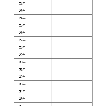
22年
23年
24年
25年
26年
27年
28年
29年
30年
31年
32年
33年
34年
35年