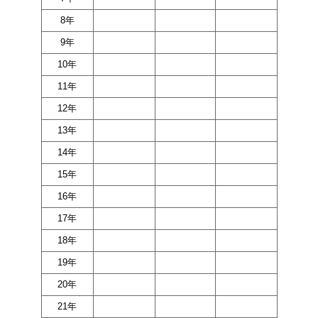
8年
9年
10年
11年
12年
13年
14年
15年
16年
17年
18年
19年
20年
21年